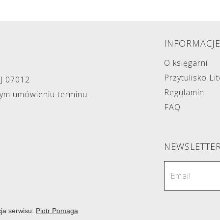
INFORMACJ
O księgarni
Przytulisko Li
NJ 07012
Regulamin
zym umówieniu terminu.
FAQ
NEWSLETTE
cja serwisu:
Piotr Pomaga