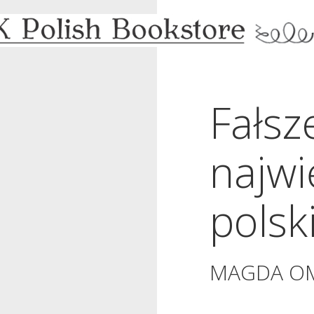
Fałsz
najwi
polsk
MAGDA OM