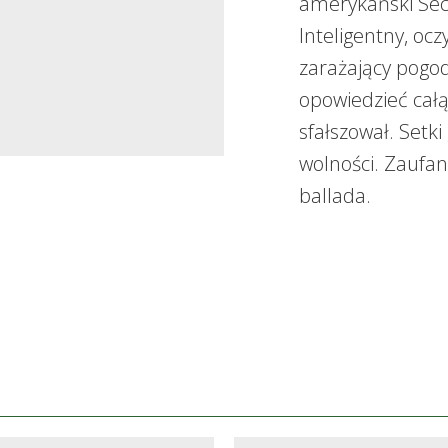
amerykański Secr
Inteligentny, ocz
zarażający pogod
opowiedzieć całą
sfałszował. Setk
wolności. Zaufani
ballada.