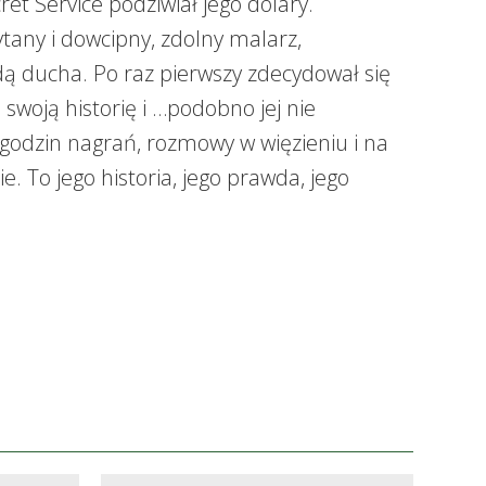
et Service podziwiał jego dolary.
ytany i dowcipny, zdolny malarz,
ą ducha. Po raz pierwszy zdecydował się
 swoją historię i …podobno jej nie
i godzin nagrań, rozmowy w więzieniu i na
e. To jego historia, jego prawda, jego