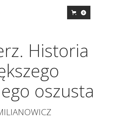
0
erz. Historia
ększego
iego oszusta
ILIANOWICZ