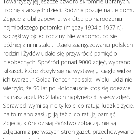
Towarzyszy jej jeszcze czworo skromnie ubranych,
trochę starszych dzieci. Rodzina pozuje na tle domu.
Zdjęcie zrobił zapewne, wkrótce po narodzeniu
najmłodszego potomka (między 1934 a 1937 r.),
szczęśliwy ojciec rodziny. Nie wiadomo, co się
później z nimi stało… Dzięki zaangażowaniu polskich
rodzin i Żydów udało się przywrócić pamięć o
nieobecnych. Spośród ponad 9000 zdjęć, wybrano
kilkaset, które złożyły się na wystawę „I ciągle widzę
ich twarze…” Gołda Tencer napisała: "Wielu ludzi nie
wierzyło, że 50 lat po Holocauście ktoś się odezwie
na nasz apel. Po 2 latach napłynęło 8 tysięcy zdjęć.
Sprawiedliwymi są nie tylko ci co ratują ludzkie życie,
na to miano zasługują też ci co ratują pamięć.
Zdjęcia, które dzisiaj Państwo zobaczą, nie są
zdjęciami z pierwszych stron gazet, przechowywano