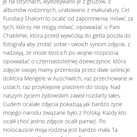
je na strychach, wydobywano je z gruzów, z
albumów rodzinnych, uratowano z makulatury. Cel
Fundacji Shalom to ocalić od zapomnienia, mówić za
tych, którzy nie mogą mówić, opowiadać o Pani
Chablimie, która przed wywózką do getta poszła do
fotografa aby zrobić sobie i swoich synom zdjęcie, z
nadzieją, że może ktoś ich po wojnie rozpozna;
opowiadać o czternastoletniej dziewczynce, która
zdjęcie swojej mamy przeniosła przez dwie selekcje
doktora Mengele w Auschwitch, raz przechowane w
ustach, raz przyklejone plastrem do stopy. Nad
naszym życiem żydowskim zawisł rozdarty tałes.
Cudem ocalałe zdjęcia pokazują jak bardzo życie
mojego narodu związane było z Polską. Każdy kto
ocalił choć jedno zdjęcie ocalił pamięć. Po
Holocauście moja rodzina jest bardzo mała. Ta