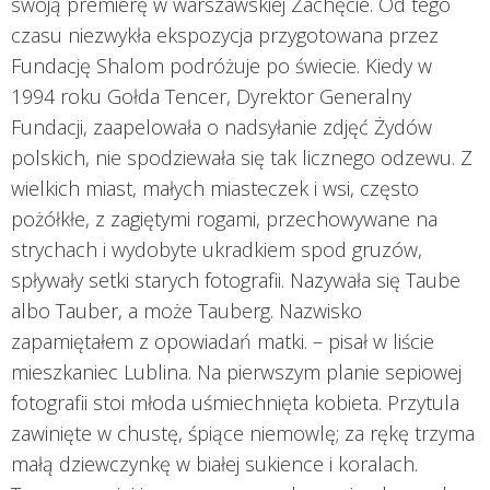
swoją premierę w warszawskiej Zachęcie. Od tego
czasu niezwykła ekspozycja przygotowana przez
Fundację Shalom podróżuje po świecie. Kiedy w
1994 roku Gołda Tencer, Dyrektor Generalny
Fundacji, zaapelowała o nadsyłanie zdjęć Żydów
polskich, nie spodziewała się tak licznego odzewu. Z
wielkich miast, małych miasteczek i wsi, często
pożółkłe, z zagiętymi rogami, przechowywane na
strychach i wydobyte ukradkiem spod gruzów,
spływały setki starych fotografii. Nazywała się Taube
albo Tauber, a może Tauberg. Nazwisko
zapamiętałem z opowiadań matki. – pisał w liście
mieszkaniec Lublina. Na pierwszym planie sepiowej
fotografii stoi młoda uśmiechnięta kobieta. Przytula
zawinięte w chustę, śpiące niemowlę; za rękę trzyma
małą dziewczynkę w białej sukience i koralach.