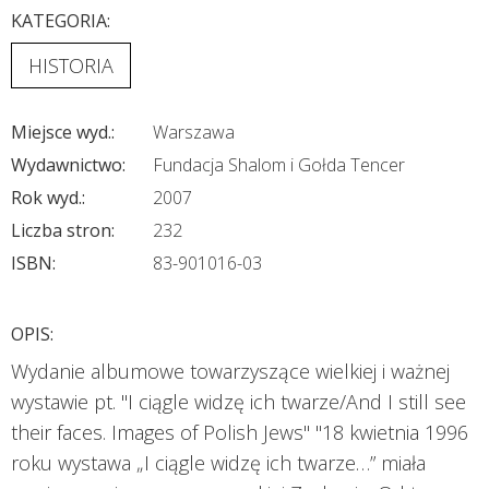
KATEGORIA:
HISTORIA
Miejsce wyd.:
Warszawa
Wydawnictwo:
Fundacja Shalom i Gołda Tencer
Rok wyd.:
2007
Liczba stron:
232
ISBN:
83-901016-03
OPIS:
Wydanie albumowe towarzyszące wielkiej i ważnej
wystawie pt. "I ciągle widzę ich twarze/And I still see
their faces. Images of Polish Jews" "18 kwietnia 1996
roku wystawa „I ciągle widzę ich twarze…” miała