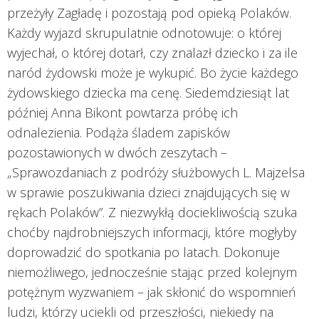
przeżyły Zagładę i pozostają pod opieką Polaków.
Każdy wyjazd skrupulatnie odnotowuje: o której
wyjechał, o której dotarł, czy znalazł dziecko i za ile
naród żydowski może je wykupić. Bo życie każdego
żydowskiego dziecka ma cenę. Siedemdziesiąt lat
później Anna Bikont powtarza próbę ich
odnalezienia. Podąża śladem zapisków
pozostawionych w dwóch zeszytach –
„Sprawozdaniach z podróży służbowych L. Majzelsa
w sprawie poszukiwania dzieci znajdujących się w
rękach Polaków”. Z niezwykłą dociekliwością szuka
choćby najdrobniejszych informacji, które mogłyby
doprowadzić do spotkania po latach. Dokonuje
niemożliwego, jednocześnie stając przed kolejnym
potężnym wyzwaniem – jak skłonić do wspomnień
ludzi, którzy uciekli od przeszłości, niekiedy na