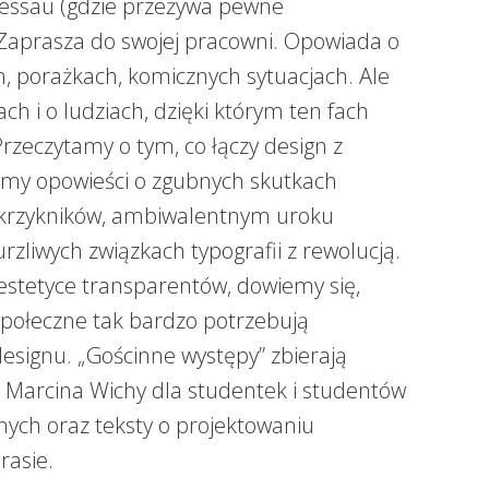
Dessau (gdzie przeżywa pewne
 Zaprasza do swojej pracowni. Opowiada o
, porażkach, komicznych sytuacjach. Ale
ch i o ludziach, dzięki którym ten fach
Przeczytamy o tym, co łączy design z
namy opowieści o zgubnych skutkach
krzykników, ambiwalentnym uroku
rzliwych związkach typografii z rewolucją.
 estetyce transparentów, dowiemy się,
społeczne tak bardzo potrzebują
esignu. „Gościnne występy” zbierają
y Marcina Wichy dla studentek i studentów
znych oraz teksty o projektowaniu
rasie.