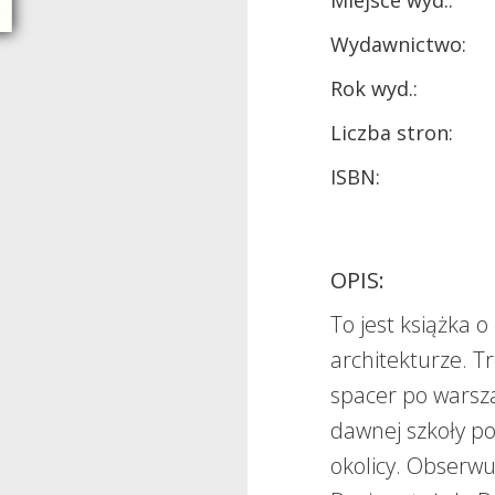
Miejsce wyd.:
Wydawnictwo:
Rok wyd.:
Liczba stron:
ISBN:
OPIS:
To jest książka 
architekturze. T
spacer po warsz
dawnej szkoły pod
okolicy. Obserwu