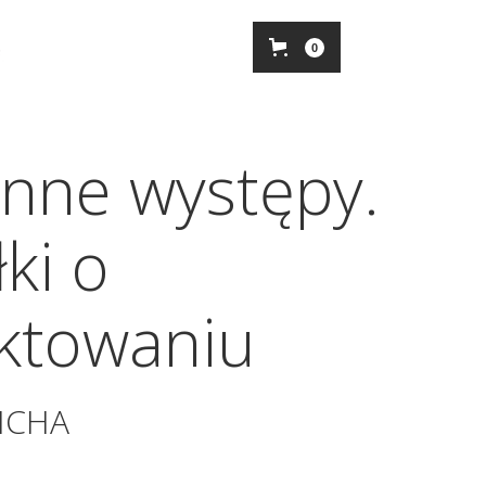
0
nne występy.
ki o
ktowaniu
ICHA