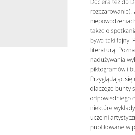
Dociera też do 
rozczarowanie).
niepowodzeniach
także o spotkania
bywa taki fajny. 
literaturą. Poz
nadużywania wy
piktogramów i bu
Przyglądając się
dlaczego bunty 
odpowiedniego d
niektóre wykład
uczelni artystyc
publikowane w p