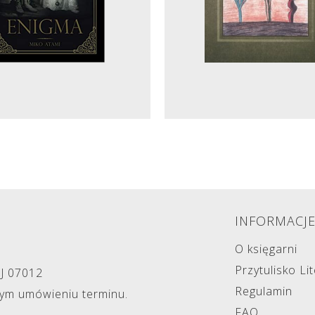
INFORMACJ
O księgarni
Przytulisko Li
NJ 07012
Regulamin
zym umówieniu terminu.
FAQ