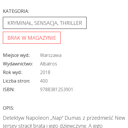
KATEGORIA:
KRYMINAŁ, SENSACJA, THRILLER
BRAK W MAGAZYNIE
Miejsce wyd.:
Warszawa
Wydawnictwo:
Albatros
Rok wyd.:
2018
Liczba stron:
400
ISBN:
9788381253901
OPIS:
Detektyw Napoleon „Nap“ Dumas z przedmieść New
Jersey stracił brata i jego dziewczynę. A jego