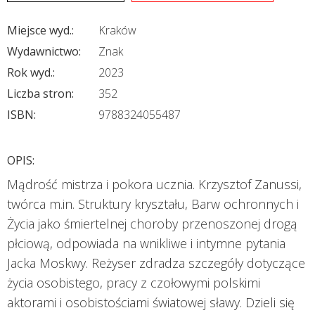
Miejsce wyd.:
Kraków
Wydawnictwo:
Znak
Rok wyd.:
2023
Liczba stron:
352
ISBN:
9788324055487
OPIS:
Mądrość mistrza i pokora ucznia. Krzysztof Zanussi,
twórca m.in. Struktury kryształu, Barw ochronnych i
Życia jako śmiertelnej choroby przenoszonej drogą
płciową, odpowiada na wnikliwe i intymne pytania
Jacka Moskwy. Reżyser zdradza szczegóły dotyczące
życia osobistego, pracy z czołowymi polskimi
aktorami i osobistościami światowej sławy. Dzieli się