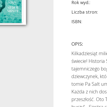
Rok wyd.:
Liczba stron:
ISBN:
OPIS:
Kilkadziesiąt m
świecie! Historia
tajemniczego bo
dziewczynek, któ
tomie Pa Salt um
Każda z nich dos
przeszłość. Oto 
burzy“, „Siostra c