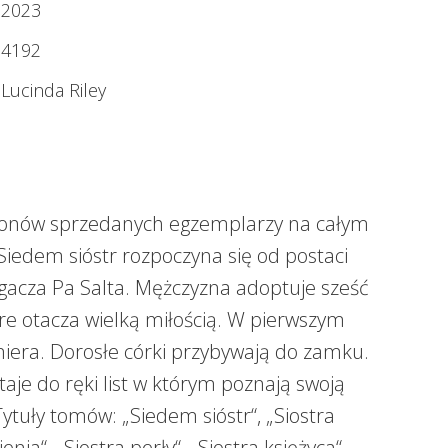
2023
4192
Lucinda Riley
ilionów sprzedanych egzemplarzy na całym
 Siedem sióstr rozpoczyna się od postaci
gacza Pa Salta. Mężczyzna adoptuje sześć
re otacza wielką miłością. W pierwszym
iera. Dorosłe córki przybywają do zamku.
taje do ręki list w którym poznają swoją
Tytuły tomów: „Siedem sióstr“, „Siostra
ienia“, „Siostra perły“, „Siostra księżyca“,