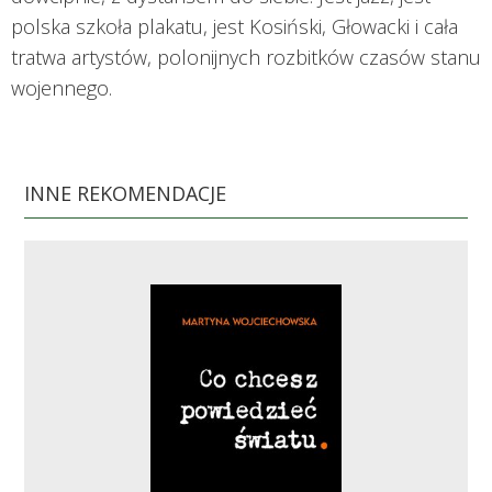
polska szkoła plakatu, jest Kosiński, Głowacki i cała
tratwa artystów, polonijnych rozbitków czasów stanu
wojennego.
INNE REKOMENDACJE