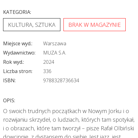
KATEGORIA:
KULTURA, SZTUKA
BRAK W MAGAZYNIE
Miejsce wyd.:
Warszawa
Wydawnictwo:
MUZA S.A.
Rok wyd.:
2024
Liczba stron:
336
ISBN:
9788328736634
OPIS:
O swoich trudnych początkach w Nowym Jorku i o
rozwijaniu skrzydeł, o ludziach, których tam spotykał,
i o obrazach, które tam tworzył – pisze Rafał Olbiński
dowcipnie, z dystansem do siebie. Jest jazz, jest