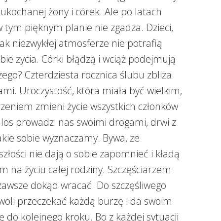
ukochanej żony i córek. Ale po latach
 w tym pięknym planie nie zgadza. Dzieci,
tak niezwykłej atmosferze nie potrafią
bie życia. Córki błądzą i wciąż podejmują
zego? Czterdziesta rocznica ślubu zbliża
kami. Uroczystość, która miała być wielkim,
eniem zmieni życie wszystkich członków
los prowadzi nas swoimi drogami, drwi z
jakie sobie wyznaczamy. Bywa, że
szłości nie dają o sobie zapomnieć i kładą
em na życiu całej rodziny. Szczęściarzem
 zawsze dokąd wracać. Do szczęśliwego
woli przeczekać każdą burzę i da swoim
 do kolejnego kroku. Bo z każdej sytuacji