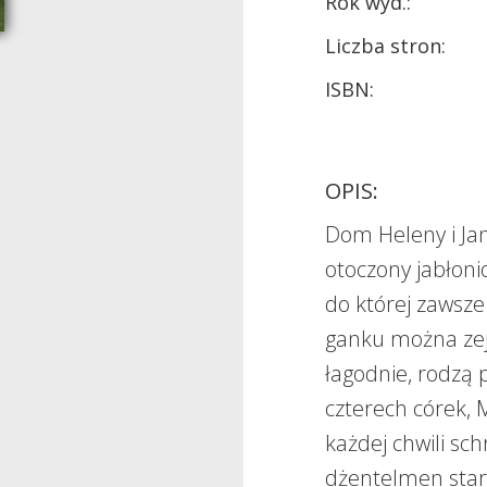
Rok wyd.:
Liczba stron:
ISBN:
OPIS:
Dom Heleny i Ja
otoczony jabłon
do której zawsze 
ganku można zej
łagodnie, rodzą 
czterech córek, M
każdej chwili sch
dżentelmen starej