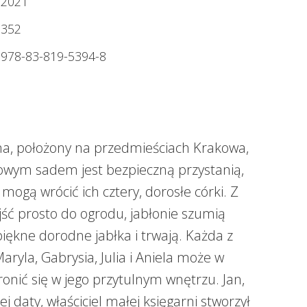
2021
352
978-83-819-5394-8
na, położony na przedmieściach Krakowa,
iowym sadem jest bezpieczną przystanią,
mogą wrócić ich cztery, dorosłe córki. Z
ść prosto do ogrodu, jabłonie szumią
piękne dorodne jabłka i trwają. Każda z
aryla, Gabrysia, Julia i Aniela może w
ronić się w jego przytulnym wnętrzu. Jan,
 daty, właściciel małej księgarni stworzył