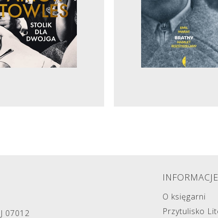
INFORMACJ
O księgarni
Przytulisko Li
NJ 07012