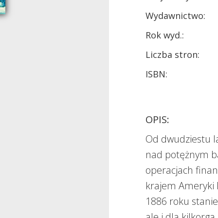
Wydawnictwo:
Rok wyd.:
Liczba stron:
ISBN:
OPIS:
Od dwudziestu la
nad potężnym ba
operacjach fin
krajem Ameryki 
1886 roku stanie
ale i dla kilkor