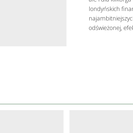
londyńskich fina
najambitniejszyc
odświeżonej, efek