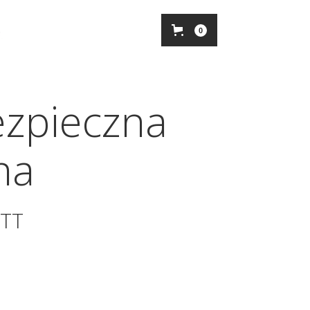
0
ezpieczna
na
ETT