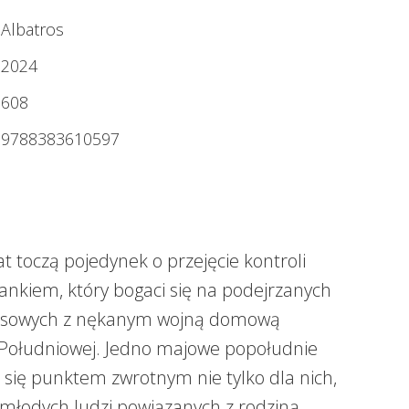
Albatros
2024
608
9788383610597
t toczą pojedynek o przejęcie kontroli
nkiem, który bogaci się na podejrzanych
ansowych z nękanym wojną domową
Południowej. Jedno majowe popołudnie
 się punktem zwrotnym nie tylko dla nich,
ga młodych ludzi powiązanych z rodziną