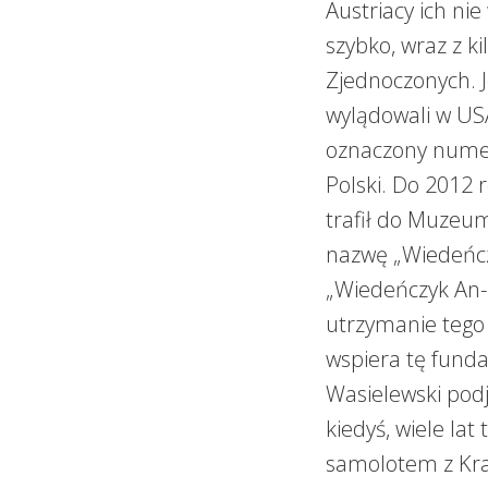
Austriacy ich nie
szybko, wraz z ki
Zjednoczonych. J
wylądowali w USA
oznaczony numer
Polski. Do 2012 
trafił do Muzeum
nazwę „Wiedeńcz
„Wiedeńczyk An-2
utrzymanie tego
wspiera tę funda
Wasielewski podj
kiedyś, wiele lat
samolotem z Kra