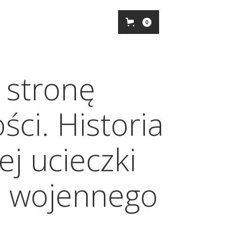
0
 stronę
ści. Historia
ej ucieczki
u wojennego