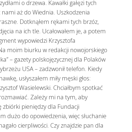
zydłami o drzewa. Kawałki gałęzi tych
z nami aż do Wiednia. Uszkodzenia
traszne. Dotknąłem rękami tych brzóz,
djęcia na ich tle. Ucałowałem je, a potem
agment wypowiedzi Krzysztofa
Na moim biurku w redakcji nowojorskiego
a” – gazety polskojęzycznej dla Polaków
brzeżu USA – zadzwonił telefon. Kiedy
hawkę, usłyszałem miły męski głos:
zysztof Wasielewski. Chciałbym spotkać
rozmawiać. Zależy mi na tym, aby
 zbiórki pieniędzy dla Fundacji
am dużo do opowiedzenia, więc słuchanie
gało cierpliwości. Czy znajdzie pan dla