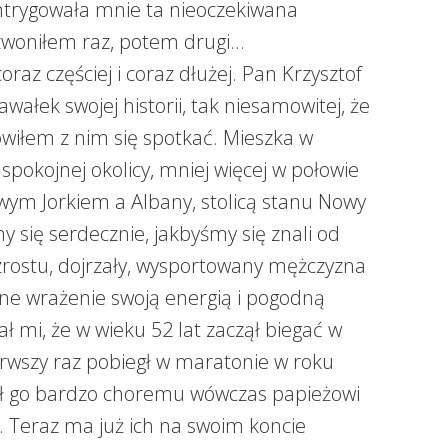
intrygowała mnie ta nieoczekiwana
zwoniłem raz, potem drugi…
raz częściej i coraz dłużej. Pan Krzysztof
wałek swojej historii, tak niesamowitej, że
wiłem z nim się spotkać. Mieszka w
okojnej okolicy, mniej więcej w połowie
wym Jorkiem a Albany, stolicą stanu Nowy
my się serdecznie, jakbyśmy się znali od
zrostu, dojrzały, wysportowany mężczyzna
ne wrażenie swoją energią i pogodną
ał mi, że w wieku 52 lat zaczął biegać w
rwszy raz pobiegł w maratonie w roku
ł go bardzo choremu wówczas papieżowi
I. Teraz ma już ich na swoim koncie