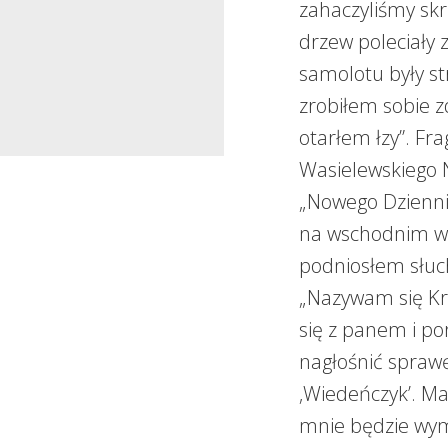
zahaczyliśmy skr
drzew poleciały 
samolotu były s
zrobiłem sobie z
otarłem łzy”. Fr
Wasielewskiego 
„Nowego Dziennik
na wschodnim wy
podniosłem słuc
„Nazywam się Kr
się z panem i po
nagłośnić sprawę
‚Wiedeńczyk’. M
mnie będzie wyma