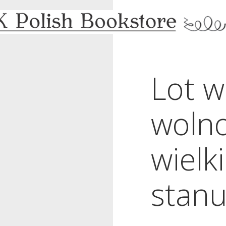
Lot w
wolno
wielki
stan