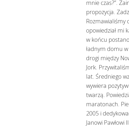
mnie czas?”. Za
propozycja. Zad
Rozmawialiśmy co
opowiedział mi ka
w końcu postano
ładnym domu w sp
drogi między No
Jork. Przywitaliś
lat. Średniego w
wywiera pozytyw
twarzą. Powiedzi
maratonach. Pie
2005 i dedykowa
Janowi Pawłowi I