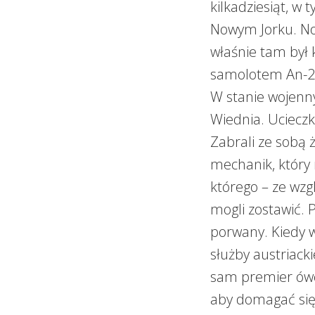
kilkadziesiąt, w 
Nowym Jorku. No
właśnie tam był k
samolotem An-2 
W stanie wojenn
Wiednia. Uciecz
Zabrali ze sobą ż
mechanik, który 
którego – ze wzg
mogli zostawić. 
porwany. Kiedy w
służby austriack
sam premier ówc
aby domagać się 